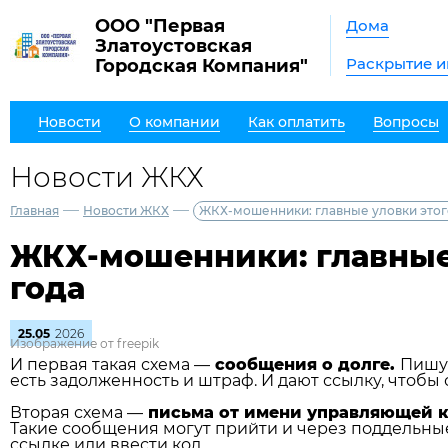
ООО "Первая
Дома
Златоустовская
Раскрытие 
Городская Компания"
Новости
О компании
Как оплатить
Вопросы
Новости ЖКХ
—
—
Главная
Новости ЖКХ
ЖКХ-мошенники: главные уловки этог
ЖКХ-мошенники: главные
года
25.05
2026
Изображение от freepik
И первая такая схема —
сообщения о долге.
Пишут
есть задолженность и штраф. И дают ссылку, чтобы 
Вторая схема —
письма от имени управляющей 
Такие сообщения могут прийти и через поддельны
ссылке или ввести код.