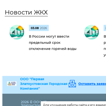
Новости ЖКХ
03.08
2026
В России могут ввести
В
предельный срок
р
отключение горячей воды
п
у
ООО "Первая
Златоустовская Городская
Оставить заяв
Компания"
2026 © ООО "Первая
Златоустовская Городская
Для улучшения работы сайта и его взаим